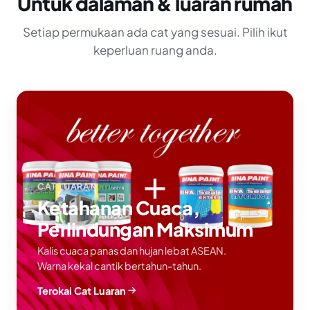
Untuk dalaman & luaran rumah
Setiap permukaan ada cat yang sesuai. Pilih ikut
keperluan ruang anda.
CAT LUARAN
Ketahanan Cuaca,
Perlindungan Maksimum
Kalis cuaca panas dan hujan lebat ASEAN.
Warna kekal cantik bertahun-tahun.
Terokai Cat Luaran