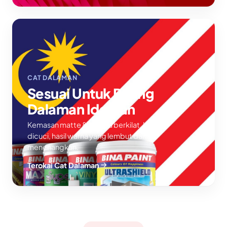
CAT DALAMAN
Sesuai Untuk Ruang
Dalaman Idaman
Kemasan matte & separa berkilat, boleh
dicuci, hasil warna yang lembut dan
menenangkan.
Terokai Cat Dalaman