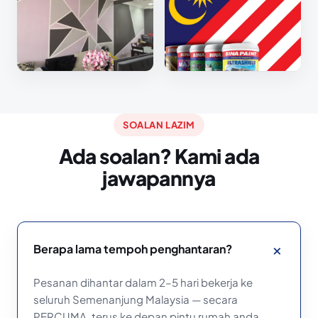
SOALAN LAZIM
Ada soalan? Kami ada
jawapannya
Berapa lama tempoh penghantaran?
Pesanan dihantar dalam 2–5 hari bekerja ke
seluruh Semenanjung Malaysia — secara
PERCUMA, terus ke depan pintu rumah anda.