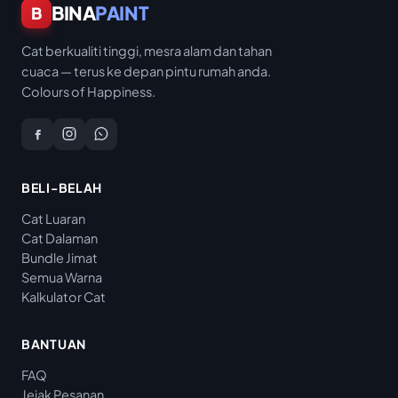
BINA
PAINT
Cat berkualiti tinggi, mesra alam dan tahan
cuaca — terus ke depan pintu rumah anda.
Colours of Happiness.
BELI-BELAH
Cat Luaran
Cat Dalaman
Bundle Jimat
Semua Warna
Kalkulator Cat
BANTUAN
FAQ
Jejak Pesanan