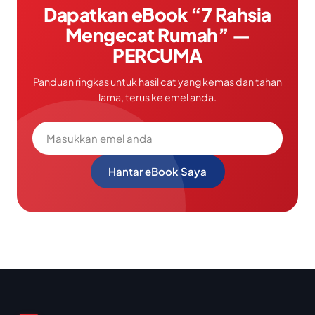
Dapatkan eBook “7 Rahsia
Mengecat Rumah” —
PERCUMA
Panduan ringkas untuk hasil cat yang kemas dan tahan
lama, terus ke emel anda.
Hantar eBook Saya