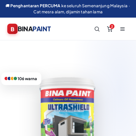
🚚
Penghantaran PERCUMA
ke seluruh Semenanjung Malaysia ·
Cat mesra alam, dijamin tahan lama
2
BINA
PAINT
106 warna